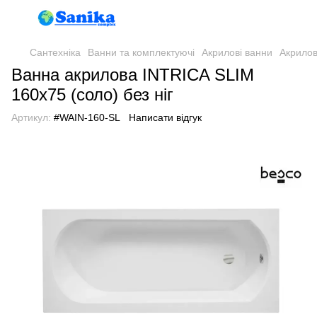
Сантехніка
Ванни та комплектуючі
Акрилові ванни
Акрило
Ванна акрилова INTRICA SLIM
160х75 (соло) без ніг
Артикул:
#WAIN-160-SL
Написати відгук