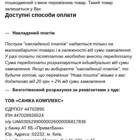
пошкоджений з вини перевізника товар. Такий товар
залишиться у Вас
Доступні способи оплати
Накладений платіж
Послуга "накладений платіж" надається тільки на
малогабаритні товари і в залежності від суми замовлення.
У разі оплати післяплатою необхідно внести передоплату.
Сума передоплати розраховується індивідуально від суми
замовлення. Якщо ви вибираєте "накладений платіж", то
будьте готові, що перевізник "Нова пошта" візьме з вас
додатково від 20 грн + 2% від суми замовлення.
Безготівковий розрахунок за реквізитами з пдв:
ТОВ «САНІКА КОМПЛЕКС»
ЄДРПОУ 44702895
ІПН 447028926524
п/р UA603052990000026000006817836
у банку АТ КБ «ПриватБанк»
Юр. Адреса :02232, м. Київ,