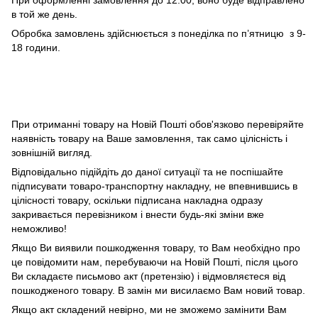
При оформленні замовлення до 12:00, воно буде відправлено
в той же день.
Обробка замовлень здійснюється з понеділка по п’ятницю з 9-
18 години.
При отриманні товару на Новій Пошті обов'язково перевіряйте
наявність товару на Ваше замовлення, так само цілісність і
зовнішній вигляд.
Відповідально підійдіть до даної ситуації та не поспішайте
підписувати товаро-транспортну накладну, не впевнившись в
цілісності товару, оскільки підписана накладна одразу
закривається перевізником і внести будь-які зміни вже
неможливо!
Якщо Ви виявили пошкодження товару, то Вам необхідно про
це повідомити нам, перебуваючи на Новій Пошті, після цього
Ви складаєте письмово акт (претензію) і відмовляєтеся від
пошкодженого товару. В замін ми висилаємо Вам новий товар.
Якщо акт складений невірно, ми не зможемо замінити Вам