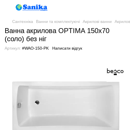
Сантехніка
Ванни та комплектуючі
Акрилові ванни
Акрило
Ванна акрилова OPTIMA 150х70
(соло) без ніг
Артикул:
#WAO-150-PK
Написати відгук