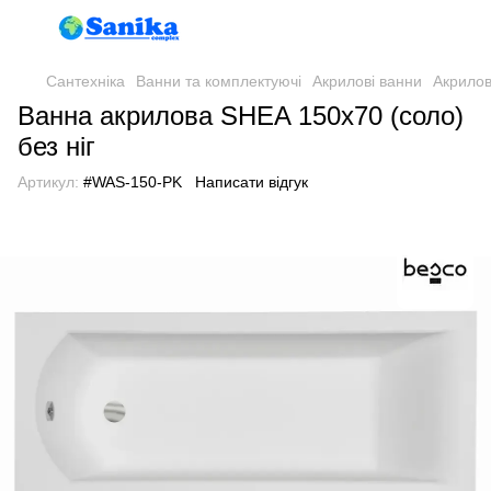
Сантехніка
Ванни та комплектуючі
Акрилові ванни
Акрило
Ванна акрилова SHEA 150х70 (соло)
без ніг
Артикул:
#WAS-150-PK
Написати відгук