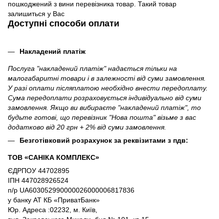
пошкоджений з вини перевізника товар. Такий товар
залишиться у Вас
Доступні способи оплати
Накладений платіж
Послуга "накладений платіж" надається тільки на
малогабаритні товари і в залежності від суми замовлення.
У разі оплати післяплатою необхідно внести передоплату.
Сума передоплати розраховується індивідуально від суми
замовлення. Якщо ви вибираєте "накладений платіж", то
будьте готові, що перевізник "Нова пошта" візьме з вас
додатково від 20 грн + 2% від суми замовлення.
Безготівковий розрахунок за реквізитами з пдв:
ТОВ «САНІКА КОМПЛЕКС»
ЄДРПОУ 44702895
ІПН 447028926524
п/р UA603052990000026000006817836
у банку АТ КБ «ПриватБанк»
Юр. Адреса :02232, м. Київ,