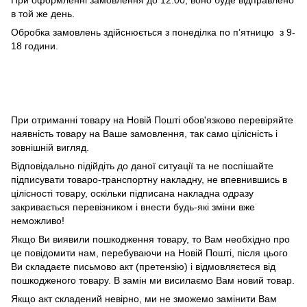
При оформленні замовлення до 12:00, воно буде відправлено
в той же день.
Обробка замовлень здійснюється з понеділка по п’ятницю з 9-
18 години.
При отриманні товару на Новій Пошті обов'язково перевіряйте
наявність товару на Ваше замовлення, так само цілісність і
зовнішній вигляд.
Відповідально підійдіть до даної ситуації та не поспішайте
підписувати товаро-транспортну накладну, не впевнившись в
цілісності товару, оскільки підписана накладна одразу
закривається перевізником і внести будь-які зміни вже
неможливо!
Якщо Ви виявили пошкодження товару, то Вам необхідно про
це повідомити нам, перебуваючи на Новій Пошті, після цього
Ви складаєте письмово акт (претензію) і відмовляєтеся від
пошкодженого товару. В замін ми висилаємо Вам новий товар.
Якщо акт складений невірно, ми не зможемо замінити Вам