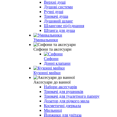
Верхні душі
Душові системи
Ручні душі
Тримачі душа
Душовий шланг
Шлангове під'єднання
Штанга для душа
Умивальники
Сифони та аксесуари
Сифони
Донні клапани
Кухонні мийки
Аксесуари до ванної
Набори аксесуарів
Тримачі для рушників
Тримачі для туалетного паперу
Дозатор для рідкого мила
Косметичні дзеркала
Мильниці
Йоржики для унітаза