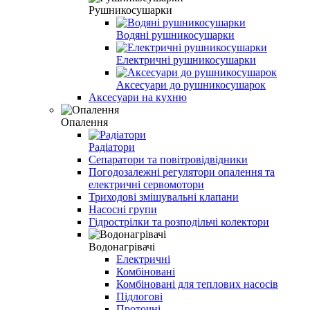
Рушникосушарки
Водяні рушникосушарки
Електричні рушникосушарки
Аксесуари до рушникосушарок
Аксесуари на кухню
Опалення
Радіатори
Сепаратори та повітровідвідники
Погодозалежні регулятори опалення та
електричні сервомотори
Триходові змішувальні клапани
Насосні групи
Гідрострілки та розподільчі колектори
Водонагрівачі
Електричні
Комбіновані
Комбіновані для теплових насосів
Підлогові
Проточні