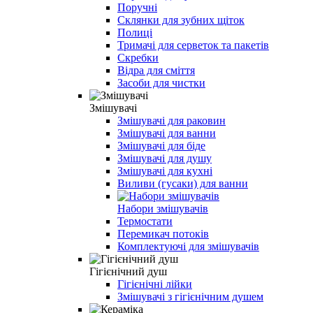
Поручні
Склянки для зубних щіток
Полиці
Тримачі для серветок та пакетів
Скребки
Відра для сміття
Засоби для чистки
Змішувачі
Змішувачі для раковин
Змішувачі для ванни
Змішувачі для біде
Змішувачі для душу
Змішувачі для кухні
Виливи (гусаки) для ванни
Набори змішувачів
Термостати
Перемикач потоків
Комплектуючі для змішувачів
Гігієнічний душ
Гігієнічні лійки
Змішувачі з гігієнічним душем