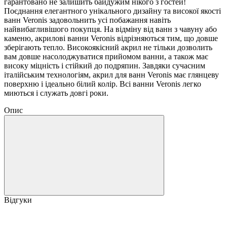
гарантовано не залишить байдужим нікого з гостей!
Поєднання елегантного унікального дизайну та високої якості
ванн Veronis задовольнить усі побажання навіть
найвибагливішого покупця. На відміну від ванн з чавуну або
каменю, акрилові ванни Veronis відрізняються тим, що довше
зберігають тепло. Високоякісний акрил не тільки дозволить
вам довше насолоджуватися прийомом ванни, а також має
високу міцність і стійкий до подряпин. Завдяки сучасним
італійським технологіям, акрил для ванн Veronis має глянцеву
поверхню і ідеально білий колір. Всі ванни Veronis легко
миються і служать довгі роки.
Опис
Відгуки