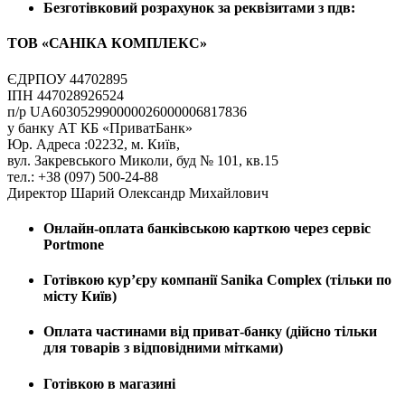
Безготівковий розрахунок за реквізитами з пдв:
ТОВ «САНІКА КОМПЛЕКС»
ЄДРПОУ 44702895
ІПН 447028926524
п/р UA603052990000026000006817836
у банку АТ КБ «ПриватБанк»
Юр. Адреса :02232, м. Київ,
вул. Закревського Миколи, буд № 101, кв.15
тел.: +38 (097) 500-24-88
Директор Шарий Олександр Михайлович
Онлайн-оплата банківською карткою через сервіс
Portmone
Готівкою кур’єру компанії
Sanika Complex
(тільки по
місту Київ)
Оплата частинами від приват-банку (дійсно тільки
для товарів з відповідними мітками)
Готівкою в магазині