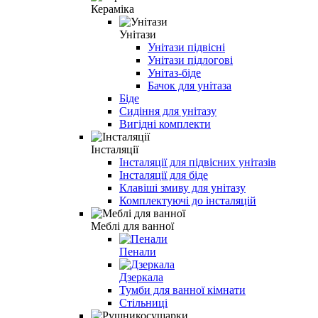
Кераміка
Унітази
Унітази підвісні
Унітази підлогові
Унітаз-біде
Бачок для унітаза
Біде
Сидіння для унітазу
Вигідні комплекти
Інсталяції
Інсталяції для підвісних унітазів
Інсталяції для біде
Клавіші змиву для унітазу
Комплектуючі до інсталяцій
Меблі для ванної
Пенали
Дзеркала
Тумби для ванної кімнати
Стільниці