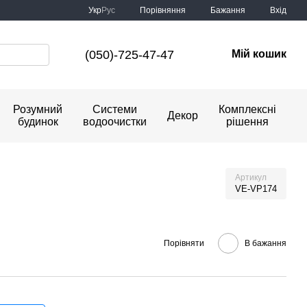
Порівняння
Укр
Рус
Бажання
Вхід
(050)-725-47-47
Мій кошик
Розумний
Системи
Комплексні
Декор
будинок
водоочистки
рішення
Артикул
VE-VP174
Порівняти
В бажання