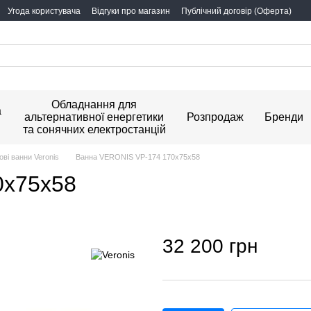
Угода користувача
Відгуки про магазин
Публічний договір (Оферта)
Обладнання для
а
альтернативної енергетики
Розпродаж
Бренди
та сонячних електростанцій
ові ванни Veronis
Ванна VERONIS VP-174 170х75х58
0х75х58
32 200 грн