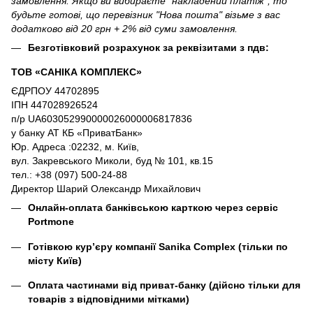
замовлення. Якщо ви вибираєте "накладений платіж", то
будьте готові, що перевізник "Нова пошта" візьме з вас
додатково від 20 грн + 2% від суми замовлення.
Безготівковий розрахунок за реквізитами з пдв:
ТОВ «САНІКА КОМПЛЕКС»
ЄДРПОУ 44702895
ІПН 447028926524
п/р UA603052990000026000006817836
у банку АТ КБ «ПриватБанк»
Юр. Адреса :02232, м. Київ,
вул. Закревського Миколи, буд № 101, кв.15
тел.: +38 (097) 500-24-88
Директор Шарий Олександр Михайлович
Онлайн-оплата банківською карткою через сервіс
Portmone
Готівкою кур’єру компанії
Sanika Complex
(тільки по
місту Київ)
Оплата частинами від приват-банку (дійсно тільки для
товарів з відповідними мітками)