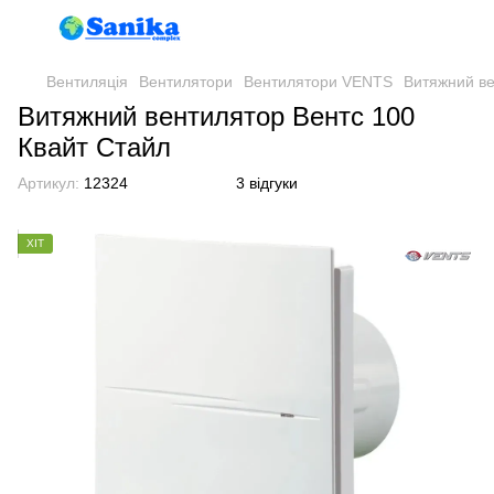
Вентиляція
Вентилятори
Вентилятори VENTS
Витяжний ве
Витяжний вентилятор Вентс 100
Квайт Стайл
Артикул:
12324
3 відгуки
ХІТ