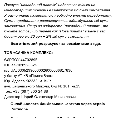
Послуга "накладений платіж" надається тільки на
малогабаритні товари і в залежності від суми замовлення.
У разі оплати післяплатою необхідно внести передоплату.
Сума передоплати розраховується індивідуально від суми
замовлення. Якщо ви вибираєте "накладений платіж", то
будьте готові, що перевізник "Нова пошта" візьме з вас
додатково від 20 грн + 2% від суми замовлення.
Безготівковий розрахунок за реквізитами з пдв:
ТОВ «САНІКА КОМПЛЕКС»
ЄДРПОУ 44702895
ІПН 447028926524
п/р UA603052990000026000006817836
у банку АТ КБ «ПриватБанк»
Юр. Адреса :02232, м. Київ,
вул. Закревського Миколи, буд № 101, кв.15
тел.: +38 (097) 500-24-88
Директор Шарий Олександр Михайлович
Онлайн-оплата банківською карткою через сервіс
Portmone