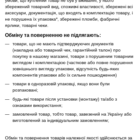
умови, що куплений товар не був у вживанні, у нього
збережений товарний вид, споживчі властивості, збережені всі
аксесуари, документація, що входять в комплектацію товару, і
не порушена їх упаковка*, збережені пломби, фабричні
ярлики, товарні чеки.
Обміну та поверненню не підлягають:
товари, що не мають підтверджуючих документів
(накладна або товарний чек, гарантійний талон) про
покупку в нашому магазині, товари з порушеним товарним
виглядом і комплектацією (часткове або повне порушення
зовнішнього вигляду упаковки, відсутність будь-яких
компонентів упаковки або їх сильне пошкодження)
товари в одноразовій упаковці, якщо вони були
розпаковані;
будь-які товари після установки (монтажу) та/або з
ознаками використання;
замовлений товар, тобто товар, завезений на Україну або
виготовлений за індивідуальним замовленням;
Обмін та повернення товарів належної якості здійснюється за