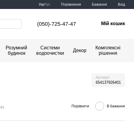
Порівняння
Укр
Рус
Бажання
Вхід
(050)-725-47-47
Мій кошик
Розумний
Системи
Комплексні
Декор
будинок
водоочистки
рішення
Артикул
654137926401
рн
Порівняти
В бажання