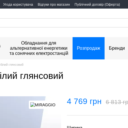
Угода користувача
Відгуки про магазин
Публічний договір (Оферта)
Обладнання для
а
альтернативної енергетики
Розпродаж
Бренди
та сонячних електростанцій
 білий глянсoвий
ілий глянсoвий
4 769 грн
6 813 г
Ширина