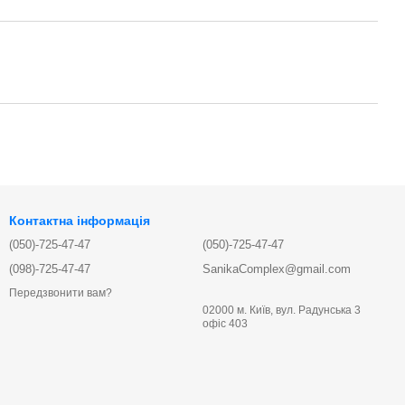
Контактна інформація
(050)-725-47-47
(050)-725-47-47
(098)-725-47-47
SanikaComplex@gmail.com
Передзвонити вам?
02000 м. Київ, вул. Радунська 3
офіс 403