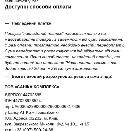
залишиться у Вас
Доступні способи оплати
Накладений платіж
Послуга "накладений платіж" надається тільки на
малогабаритні товари і в залежності від суми замовлення.
У разі оплати післяплатою необхідно внести передоплату.
Сума передоплати розраховується індивідуально від суми
замовлення. Якщо ви вибираєте "накладений платіж", то
будьте готові, що перевізник "Нова пошта" візьме з вас
додатково від 20 грн + 2% від суми замовлення.
Безготівковий розрахунок за реквізитами з пдв:
ТОВ «САНІКА КОМПЛЕКС»
ЄДРПОУ 44702895
ІПН 447028926524
п/р UA603052990000026000006817836
у банку АТ КБ «ПриватБанк»
Юр. Адреса :02232, м. Київ,
вул. Закревського Миколи, буд № 101, кв.15
тел.: +38 (097) 500-24-88