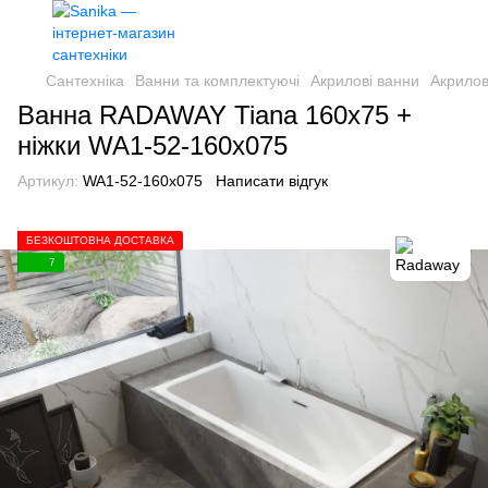
Сантехніка
Ванни та комплектуючі
Акрилові ванни
Акрилов
Ванна RADAWAY Tiana 160x75 +
ніжки WA1-52-160x075
Артикул:
WA1-52-160x075
Написати відгук
БЕЗКОШТОВНА ДОСТАВКА
7