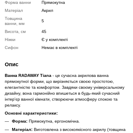
Форма ванни
Прямокутна
Матеріал
Акрил
Товщина
5
ванни, мм
Висота, см
45
Ніжки
Є у комплекті
Сифон
Немає в комплекті
Опис
Ванна RADAWAY Tiana
- це сучасна акрилова ванна
прямокутної форми, що вирізняється своєю простотою,
елегантністю та комфортом. Завдяки своєму універсальному
дизайну, вона гармонійно впишеться в будь-який сучасний
інтер'єр ванної кімнати, створюючи атмосферу спокою та
релаксу.
Основні характеристики:
Форма:
Прямокутна, ергономічна.
Матеріал:
Виготовлена з високоякісного акрилу (товщина