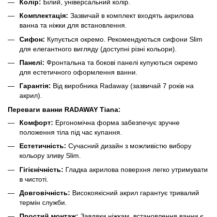
Колір:
Білий, універсальний колір.
Комплектація:
Зазвичай в комплект входять акрилова
ванна та ніжки для встановлення.
Сифон:
Купується окремо. Рекомендуються сифони Slim
для елегантного вигляду (доступні різні кольори).
Панелі:
Фронтальна та бокові панелі купуються окремо
для естетичного оформлення ванни.
Гарантія:
Від виробника Radaway (зазвичай 7 років на
акрил).
Переваги ванни RADAWAY Tiana:
Комфорт:
Ергономічна форма забезпечує зручне
положення тіла під час купання.
Естетичність:
Сучасний дизайн з можливістю вибору
кольору зливу Slim.
Гігієнічність:
Гладка акрилова поверхня легко утримувати
в чистоті.
Довговічність:
Високоякісний акрил гарантує тривалий
термін служби.
Простий монтаж:
Завдяки ніжкам, встановлення ванни є